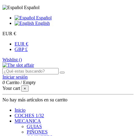
Español
Español
English
EUR €
EUR €
GBP £
Wishlist (
)
Iniciar sesión
0
Carrito
/
Empty
Your cart
×
No hay más artículos en su carrito
Inicio
COCHES 1/32
MECANICA
GUIAS
PIÑONES