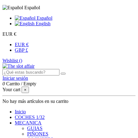
Español
Español
English
EUR €
EUR €
GBP £
Wishlist (
)
Iniciar sesión
0
Carrito
/
Empty
Your cart
×
No hay más artículos en su carrito
Inicio
COCHES 1/32
MECANICA
GUIAS
PIÑONES